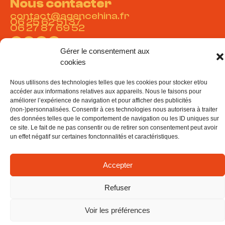
Nous contacter
contact@agencehina.fr
06 25 62 51 37
06 27 87 69 52
Gérer le consentement aux
cookies
Nous utilisons des technologies telles que les cookies pour stocker et/ou
© Agence Hina 2024 –
Mentions légales
–
Politique de
accéder aux informations relatives aux appareils. Nous le faisons pour
confidentialité
améliorer l’expérience de navigation et pour afficher des publicités
(non-)personnalisées. Consentir à ces technologies nous autorisera à traiter
des données telles que le comportement de navigation ou les ID uniques sur
ce site. Le fait de ne pas consentir ou de retirer son consentement peut avoir
un effet négatif sur certaines fonctonnalités et caractéristiques.
Accepter
Refuser
Voir les préférences