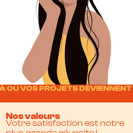
 OÙ VOS PROJETS DEVIENNENT RÉ
Nos valeurs
Votre satisfaction est notre
plus grande réussite !